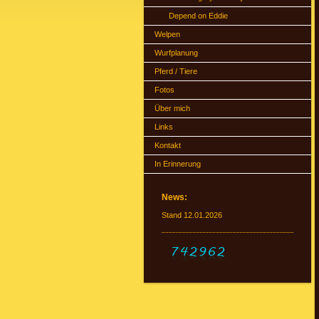
Depend on Eddie
Welpen
Wurfplanung
Pferd / Tiere
Fotos
Über mich
Links
Kontakt
In Erinnerung
News:
Stand 12.01.2026