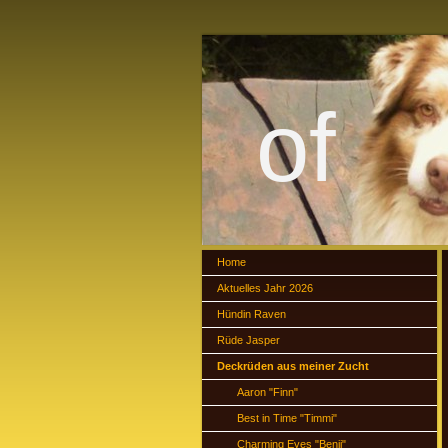
of 
Home
Aktuelles Jahr 2026
Hündin Raven
Rüde Jasper
Deckrüden aus meiner Zucht
Aaron "Finn"
Best in Time "Timmi"
Charming Eyes "Benji"