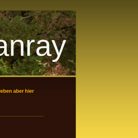
nray
leben aber hier