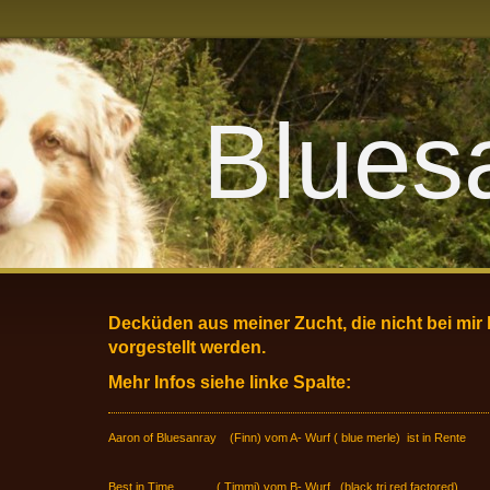
Bluesa
Decküden aus meiner Zucht, die nicht bei mir 
vorgestellt werden.
Mehr Infos siehe linke Spalte:
Aaron of Bluesanray (Finn) vom A- Wurf ( blue merle) ist in Rente
Best in Time ( Timmi) vom B- Wurf (black tri red factored)