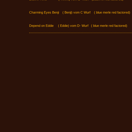
Charming Eyes Benji ( Benji) vom C Wurf ( blue merle red factored)
Depend on Eddie ( Eddie) vom D- Wurf ( blue merle red factored)