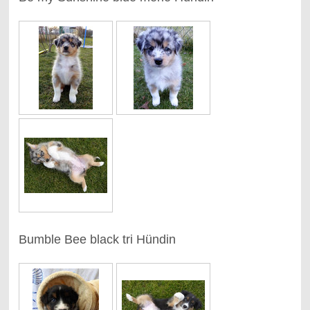
Bumble Bee black tri Hündin