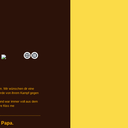
n. Wir wünschen dir eine
 wurde von ihrem Kampf gegen
 und war immer voll aus dem
ye Kiss me
 Papa.