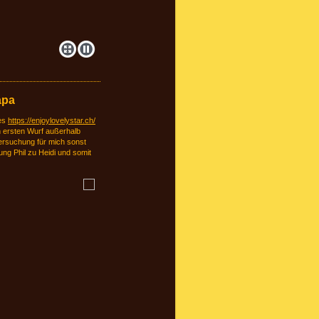
apa
ies
https://enjoylovelystar.ch/
n ersten Wurf außerhalb
ersuchung für mich sonst
ng Phil zu Heidi und somit