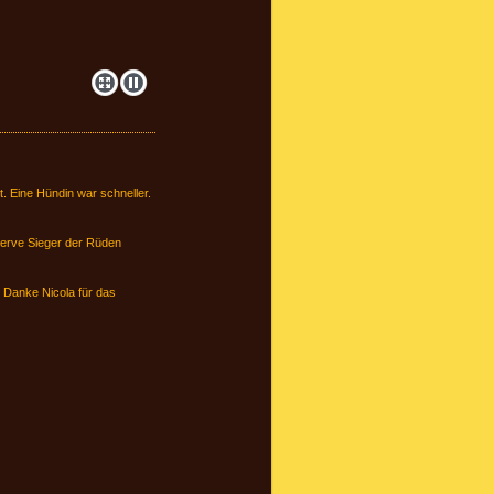
. Eine Hündin war schneller.
serve Sieger der Rüden
 Danke Nicola für das