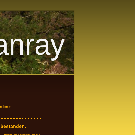
nray
ündinnen
 bestanden.