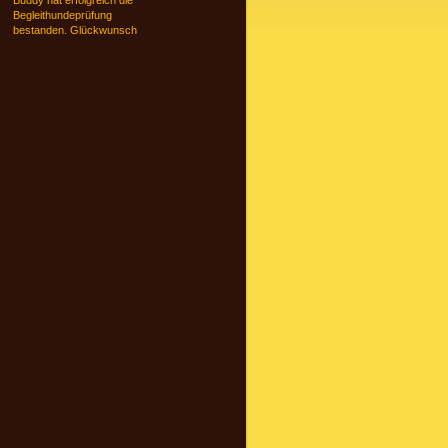
Buddy hat erfolgreich die
Begleithundeprüfung
bestanden. Glückwunsch