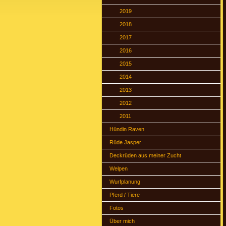
2019
2018
2017
2016
2015
2014
2013
2012
2011
Hündin Raven
Rüde Jasper
Deckrüden aus meiner Zucht
Welpen
Wurfplanung
Pferd / Tiere
Fotos
Über mich