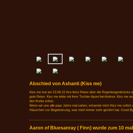
Abschied von Ashanti (Kiss me)
Kiss me trat am 23.06.22 ihre letze Reise über die Regenbogenbrücke a
gute Reise. Kiss me lebte mit ihrer Tochter Aponi bei Andrea. Kiss me
den Krebs erlöst.
Wenn wir uns alle paar Jahre mal sahen, erkannte mich Kiss me sofort
Häuschen vor Begeisterung, was mich immer sehr gerührt hat. Good B
Aaron of Bluesanray ( Finn) wurde zum 10 mal